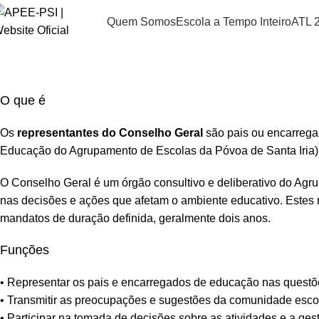
Conselho Geral
Quem Somos
Escola a Tempo Inteiro
ATL 2
Início
Conselho Geral
O que é
Os
representantes do Conselho Geral
são pais ou encarrega
Educação do Agrupamento de Escolas da Póvoa de Santa Iria) 
O Conselho Geral é um órgão consultivo e deliberativo do Agr
nas decisões e ações que afetam o ambiente educativo. Estes 
mandatos de duração definida, geralmente dois anos.
Funções
• Representar os pais e encarregados de educação nas quest
• Transmitir as preocupações e sugestões da comunidade escol
• Participar na tomada de decisões sobre as atividades e a ge