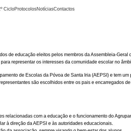
º Ciclo
Protocolos
Notícias
Contactos
dos de educação eleitos pelos membros da Assembleia-Geral
para representar os interesses da comunidade escolar no âmb
upamento de Escolas da Póvoa de Santa Iria (AEPSI) e tem um 
representantes são escolhidos entre os pais e encarregados de
ões relacionadas com a educação e o funcionamento do Agrupa
ar à direção da AEPSI e às autoridades educacionais.
stão da associação, sempre visando o bem-estar dos alunos.